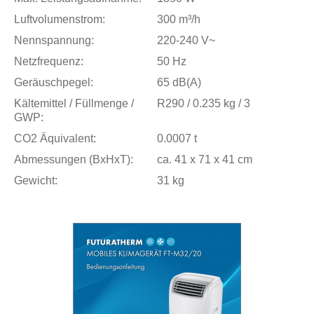
Luftvolumenstrom:
300 m³/h
Nennspannung:
220-240 V~
Netzfrequenz:
50 Hz
Geräuschpegel:
65 dB(A)
Kältemittel / Füllmenge /
R290 / 0.235 kg / 3
GWP:
CO2 Äquivalent:
0.0007 t
Abmessungen (BxHxT):
ca. 41 x 71 x 41 cm
Gewicht:
31 kg