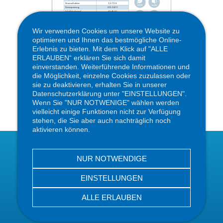
Wir verwenden Cookies um unsere Website zu
optimieren und Ihnen das bestmögliche Online-
Erlebnis zu bieten. Mit dem Klick auf "ALLE
ERLAUBEN“ erklären Sie sich damit
einverstanden. Weiterführende Informationen und
die Möglichkeit, einzelne Cookies zuzulassen oder
TECHNISCHES
sie zu deaktivieren, erhalten Sie in unserer
DATENBLATT
Datenschutzerklärung unter "EINSTELLUNGEN".
FT-M32/20
Wenn Sie "NUR NOTWENIGE" wählen werden
vielleicht einige Funktionen nicht zur Verfügung
stehen, die Sie aber auch nachträglich noch
aktivieren können.
IMPRESSUM
NUR NOTWENDIGE
DATENSCHUTZERKLÄRUNG
EINSTELLUNGEN
ALLE ERLAUBEN
© Copyright 2024 coolconcept GmbH - Marke FUTURATHERM
Alle Rechte vorbehalten